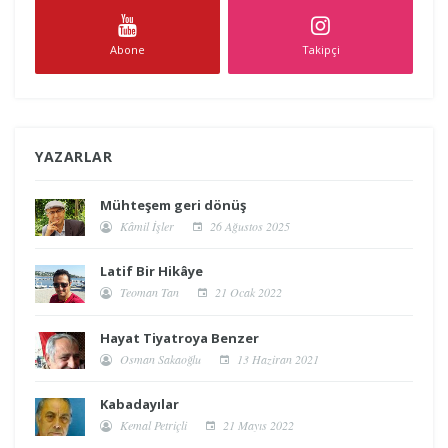
Abone
Takipçi
YAZARLAR
Mühteşem geri dönüş
Kâmil İşler
26 Ağustos 2025
Latif Bir Hikâye
Teoman Tan
21 Ocak 2022
Hayat Tiyatroya Benzer
Osman Sakaoğlu
13 Haziran 2021
Kabadayılar
Kemal Petriçli
21 Mayıs 2022