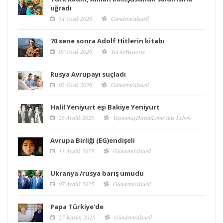
uğradı
14 Ocak 2026
Gündem/Aktuell
70 sene sonra Adolf Hitlerin kitabı
07 Ocak 2026
Tarih/Historie
Rusya Avrupayı suçladı
02 Ocak 2026
Gündem/Aktuell
Halil Yeniyurt eşi Bakiye Yeniyurt
26 Aralık 2025
YaşanmışHayat/Lebte das Leben
Avrupa Birliği (EG)endişeli
13 Aralık 2025
Gündem/Aktuell
Ukranya /rusya barış umudu
07 Aralık 2025
Gündem/Aktuell
Papa Türkiye'de
27 Kasım 2025
Gündem/Aktuell