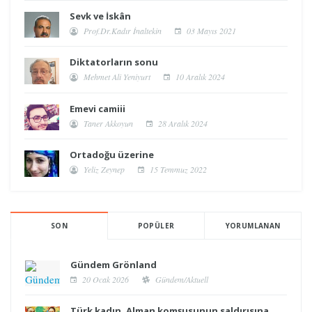
Sevk ve İskân
Prof.Dr.Kadır İnaltekin
03 Mayıs 2021
Diktatorların sonu
Mehmet Ali Yeniyurt
10 Aralık 2024
Emevi camiii
Taner Akkoyun
28 Aralık 2024
Ortadoğu üzerine
Yeliz Zeynep
15 Temmuz 2022
SON
POPÜLER
YORUMLANAN
Gündem Grönland
20 Ocak 2026
Gündem/Aktuell
Türk kadın, Alman komşusunun saldırısına