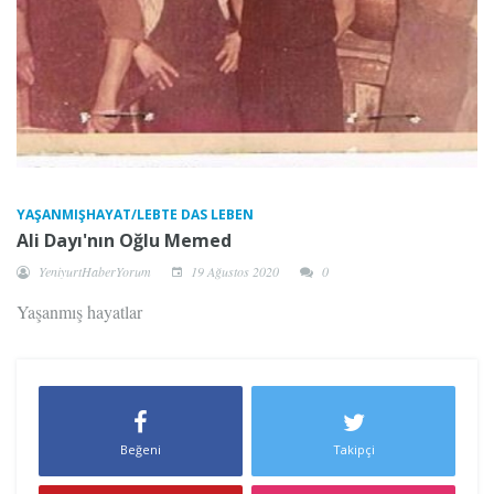
YAŞANMIŞHAYAT/LEBTE DAS LEBEN
Ali Dayı'nın Oğlu Memed
YeniyurtHaberYorum
19 Ağustos 2020
0
Yaşanmış hayatlar
Beğeni
Takipçi