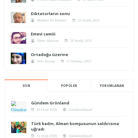
Diktatorların sonu
Mehmet Ali Yeniyurt
10 Aralık 2024
Emevi camiii
Taner Akkoyun
28 Aralık 2024
Ortadoğu üzerine
Yeliz Zeynep
15 Temmuz 2022
SON
POPÜLER
YORUMLANAN
Gündem Grönland
20 Ocak 2026
Gündem/Aktuell
Türk kadın, Alman komşusunun saldırısına
uğradı
14 Ocak 2026
Gündem/Aktuell