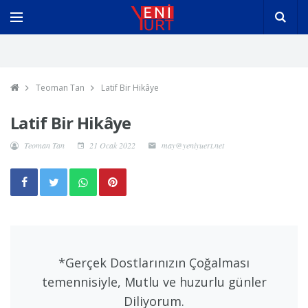
Teoman Tan
Latif Bir Hikâye
Latif Bir Hikâye
Teoman Tan
21 Ocak 2022
may@yeniyuert.net
*Gerçek Dostlarınızın Çoğalması
temennisiyle, Mutlu ve huzurlu günler
Diliyorum.