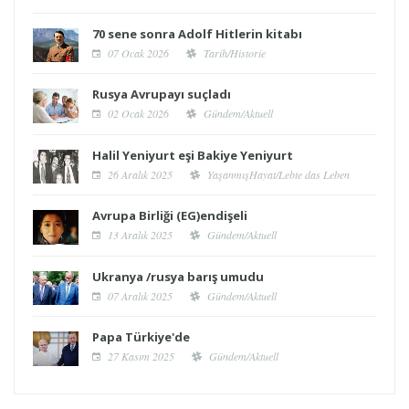
70 sene sonra Adolf Hitlerin kitabı
07 Ocak 2026
Tarih/Historie
Rusya Avrupayı suçladı
02 Ocak 2026
Gündem/Aktuell
Halil Yeniyurt eşi Bakiye Yeniyurt
26 Aralık 2025
YaşanmışHayat/Lebte das Leben
Avrupa Birliği (EG)endişeli
13 Aralık 2025
Gündem/Aktuell
Ukranya /rusya barış umudu
07 Aralık 2025
Gündem/Aktuell
Papa Türkiye'de
27 Kasım 2025
Gündem/Aktuell