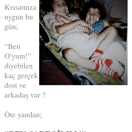
Kıssamıza
uygun bu
gün;
“Ben
O'yum!”
diyebilen
kaç gerçek
dost ve
arkadaş var ?
Öte yandan;