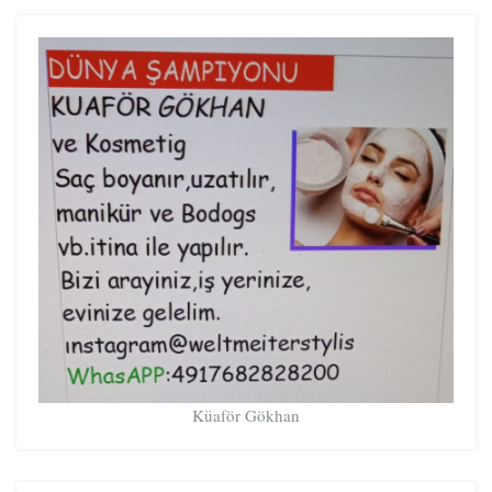
Küaför Gökhan