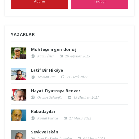
Abone
Takipçi
YAZARLAR
Mühteşem geri dönüş
Kâmil İşler
26 Ağustos 2025
Latif Bir Hikâye
Teoman Tan
21 Ocak 2022
Hayat Tiyatroya Benzer
Osman Sakaoğlu
13 Haziran 2021
Kabadayılar
Kemal Petriçli
21 Mayıs 2022
Sevk ve İskân
Prof.Dr.Kadır İnaltekin
03 Mayıs 2021