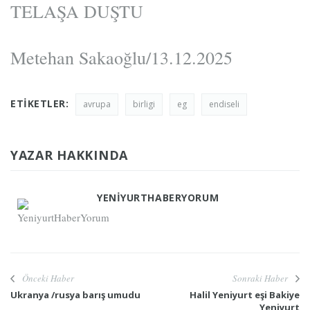
TELAŞA DUŞTU
Metehan Sakaoğlu/13.12.2025
ETIKETLER:
avrupa
birligi
eg
endiseli
YAZAR HAKKINDA
YENIYURTHABERYORUM
Önceki Haber
Sonraki Haber
Ukranya /rusya barış umudu
Halil Yeniyurt eşi Bakiye
Yeniyurt