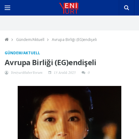
Gündem/Aktuell
Avrupa Birliği (EG)endişeli
GÜNDEM/AKTUELL
Avrupa Birliği (EG)endişeli
YeniyurtHaberYorum
13 Aralık 2025
0