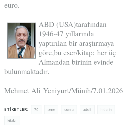
euro.
ABD (U
SA)tarafından
1946-47 yıllarında
yaptırılan bir araştırmaya
göre,bu eser/kitap; her üç
Almandan birinin evinde
bulunmaktadır.
Mehmet Ali Yeniyurt/Münih/7.01.2026
ETIKETLER:
70
sene
sonra
adolf
hitlerin
kitabi