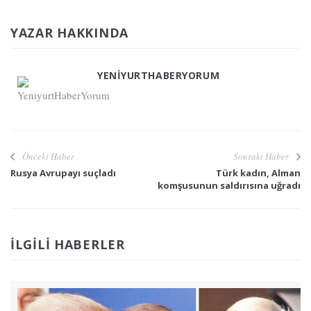
YAZAR HAKKINDA
YENIYURTHABERYORUM
Önceki Haber
Sonraki Haber
Rusya Avrupayı suçladı
Türk kadın, Alman
komşusunun saldırısına uğradı
İLGILI HABERLER