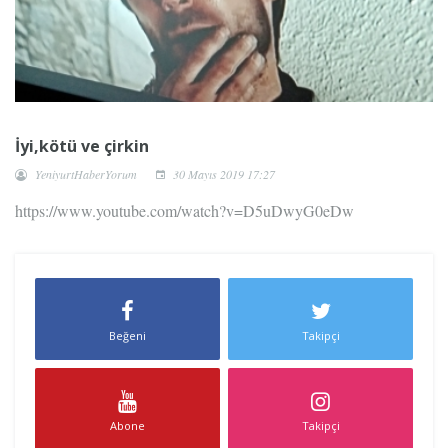
İyi,kötü ve çirkin
YeniyurtHaberYorum
30 Mayıs 2019 17:27
https://www.youtube.com/watch?v=D5uDwyG0eDw
Beğeni
Takipçi
Abone
Takipçi