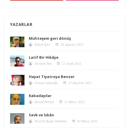
YAZARLAR
Mühteşem geri dönüş
Kâmil İşler
26 Ağustos 2025
Latif Bir Hikâye
Teoman Tan
21 Ocak 2022
Hayat Tiyatroya Benzer
Osman Sakaoğlu
13 Haziran 2021
Kabadayılar
Kemal Petriçli
21 Mayıs 2022
Sevk ve İskân
Prof.Dr.Kadır İnaltekin
03 Mayıs 2021