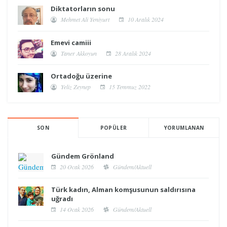
Diktatorların sonu
Mehmet Ali Yeniyurt
10 Aralık 2024
Emevi camiii
Taner Akkoyun
28 Aralık 2024
Ortadoğu üzerine
Yeliz Zeynep
15 Temmuz 2022
SON
POPÜLER
YORUMLANAN
Gündem Grönland
20 Ocak 2026
Gündem/Aktuell
Türk kadın, Alman komşusunun saldırısına
uğradı
14 Ocak 2026
Gündem/Aktuell