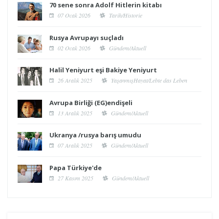
70 sene sonra Adolf Hitlerin kitabı
07 Ocak 2026
Tarih/Historie
Rusya Avrupayı suçladı
02 Ocak 2026
Gündem/Aktuell
Halil Yeniyurt eşi Bakiye Yeniyurt
26 Aralık 2025
YaşanmışHayat/Lebte das Leben
Avrupa Birliği (EG)endişeli
13 Aralık 2025
Gündem/Aktuell
Ukranya /rusya barış umudu
07 Aralık 2025
Gündem/Aktuell
Papa Türkiye'de
27 Kasım 2025
Gündem/Aktuell