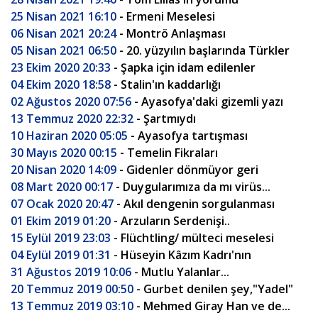
25 Nisan 2021 16:10
- Ermeni Meselesi
06 Nisan 2021 20:24
- Montrö Anlaşması
05 Nisan 2021 06:50
- 20. yüzyılın başlarında Türkler
23 Ekim 2020 20:33
- Şapka için idam edilenler
04 Ekim 2020 18:58
- Stalin'ın kaddarlığı
02 Ağustos 2020 07:56
- Ayasofya'daki gizemli yazı
13 Temmuz 2020 22:32
- Şartmıydı
10 Haziran 2020 05:05
- Ayasofya tartışması
30 Mayıs 2020 00:15
- Temelin Fikraları
20 Nisan 2020 14:09
- Gidenler dönmüyor geri
08 Mart 2020 00:17
- Duygularımıza da mı virüs...
07 Ocak 2020 20:47
- Akıl dengenin sorgulanması
01 Ekim 2019 01:20
- Arzuların Serdenişi..
15 Eylül 2019 23:03
- Flüchtling/ mülteci meselesi
04 Eylül 2019 01:31
- Hüseyin Kâzım Kadrı'nın
31 Ağustos 2019 10:06
- Mutlu Yalanlar...
20 Temmuz 2019 00:50
- Gurbet denilen şey,"Yadel"
13 Temmuz 2019 03:10
- Mehmed Giray Han ve de...