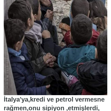
İtalya'ya,kredi ve petrol vermesne
rağmen,onu sipiyon ,etmişlerdi,