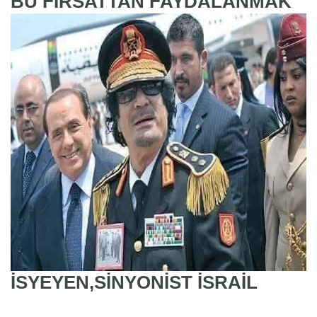
BU FIRSATTAN FAYDALANMAK
İSYEYEN,SİNYONİST İSRAİL