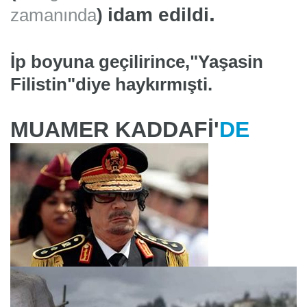
.
idam edildi
zamanında
)
İp boyuna geçilirince,"Yaşasin
Filistin"diye haykırmışti.
MUAMER KAD
DAFİ'
DE