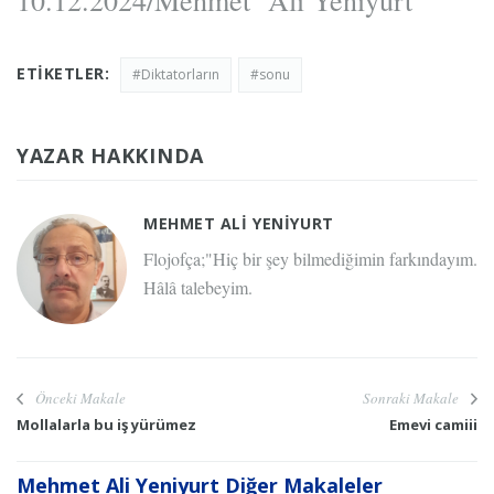
10.12.2024/Mehmet Ali Yeniyurt
ETIKETLER:
#Diktatorların
#sonu
YAZAR HAKKINDA
MEHMET ALI YENIYURT
Flojofça;"Hiç bir şey bilmediğimin farkındayım.
Hâlâ talebeyim.
Önceki Makale
Sonraki Makale
Mollalarla bu iş yürümez
Emevi camiii
Mehmet Ali Yeniyurt Diğer Makaleler