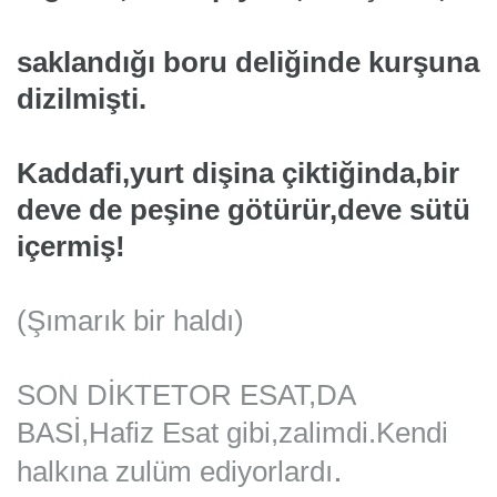
saklandığı boru deliğinde kurşuna
dizilmişti.
Kaddafi,yurt dişina çiktiğinda,bir
deve de peşine götürür,deve sütü
içermiş!
(Şımarık bir haldı)
SON DİKTETOR ESAT,DA
BASİ,
Hafiz Esat gibi,zalimdi.Kendi
.
halkına zulü
m ediyorlardı