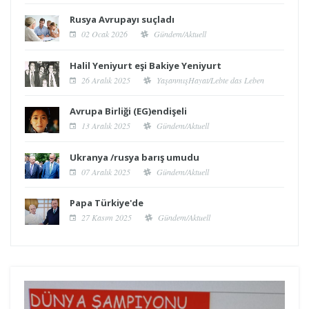
Rusya Avrupayı suçladı
02 Ocak 2026
Gündem/Aktuell
Halil Yeniyurt eşi Bakiye Yeniyurt
26 Aralık 2025
YaşanmışHayat/Lebte das Leben
Avrupa Birliği (EG)endişeli
13 Aralık 2025
Gündem/Aktuell
Ukranya /rusya barış umudu
07 Aralık 2025
Gündem/Aktuell
Papa Türkiye'de
27 Kasım 2025
Gündem/Aktuell