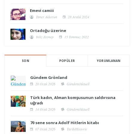
Emevi camiii
Taner Akkoyun
28 Aralık 2024
Ortadoğu üzerine
Yeliz Zeynep
15 Temmuz 2022
SON
POPÜLER
YORUMLANAN
Gündem Grönland
20 Ocak 2026
Gündem/Aktuell
Türk kadın, Alman komşusunun saldırısına
uğradı
14 Ocak 2026
Gündem/Aktuell
70 sene sonra Adolf Hitlerin kitabı
07 Ocak 2026
Tarih/Historie