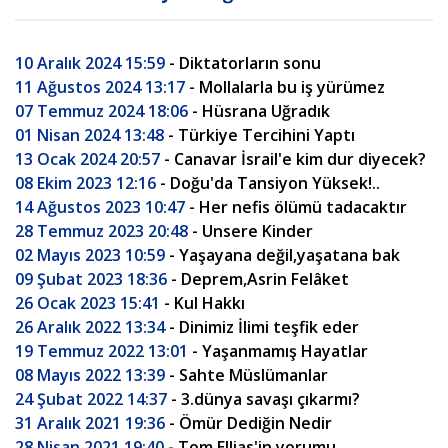
10 Aralık 2024 15:59
- Diktatorların sonu
11 Ağustos 2024 13:17
- Mollalarla bu iş yürümez
07 Temmuz 2024 18:06
- Hüsrana Uğradık
01 Nisan 2024 13:48
- Türkiye Tercihini Yaptı
13 Ocak 2024 20:57
- Canavar İsrail'e kim dur diyecek?
08 Ekim 2023 12:16
- Doğu'da Tansiyon Yüksek!..
14 Ağustos 2023 10:47
- Her nefis ölümü tadacaktır
28 Temmuz 2023 20:48
- Unsere Kinder
02 Mayıs 2023 10:59
- Yaşayana değil,yaşatana bak
09 Şubat 2023 18:36
- Deprem,Asrin Felâket
26 Ocak 2023 15:41
- Kul Hakkı
26 Aralık 2022 13:34
- Dinimiz İlimi teşfik eder
19 Temmuz 2022 13:01
- Yaşanmamış Hayatlar
08 Mayıs 2022 13:39
- Sahte Müslümanlar
24 Şubat 2022 14:37
- 3.dünya savaşı çıkarmı?
31 Aralık 2021 19:36
- Ömür Dediğin Nedir
28 Nisan 2021 19:40
- Tom Ellias'in yorumu