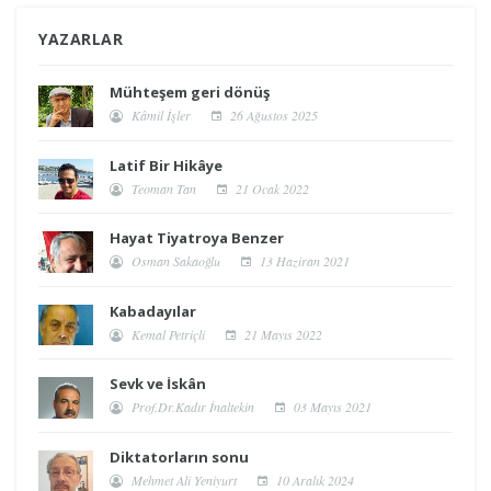
YAZARLAR
Mühteşem geri dönüş
Kâmil İşler
26 Ağustos 2025
Latif Bir Hikâye
Teoman Tan
21 Ocak 2022
Hayat Tiyatroya Benzer
Osman Sakaoğlu
13 Haziran 2021
Kabadayılar
Kemal Petriçli
21 Mayıs 2022
Sevk ve İskân
Prof.Dr.Kadır İnaltekin
03 Mayıs 2021
Diktatorların sonu
Mehmet Ali Yeniyurt
10 Aralık 2024