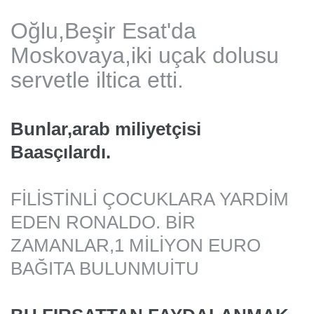
Oğlu,Be
şir Esat'da
Moskovaya,iki uçak dolusu
servetle iltica etti.
Bunlar,arab miliyetçisi
Baasçılardı.
FİLİSTİNLİ ÇOCUKLARA YARDİM
EDEN RONALDO. BİR
ZAMANLAR,1 MİLİYON EURO
BAĞITA BULUNMUİTU