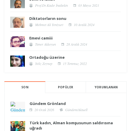
Prof.Dr.Kadır İnaltekin
03 Mayıs 2021
Diktatorların sonu
Mehmet Ali Yeniyurt
10 Aralık 2024
Emevi camiii
Taner Akkoyun
28 Aralık 2024
Ortadoğu üzerine
Yeliz Zeynep
15 Temmuz 2022
SON
POPÜLER
YORUMLANAN
Gündem Grönland
20 Ocak 2026
Gündem/Aktuell
Türk kadın, Alman komşusunun saldırısına
uğradı