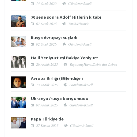
14 Ocak 2026
Gündem/Aktuell
70 sene sonra Adolf Hitlerin kitabı
07 Ocak 2026
Tarih/Historie
Rusya Avrupayı suçladı
02 Ocak 2026
Gündem/Aktuell
Halil Yeniyurt eşi Bakiye Yeniyurt
26 Aralık 2025
YaşanmışHayat/Lebte das Leben
Avrupa Birliği (EG)endişeli
13 Aralık 2025
Gündem/Aktuell
Ukranya /rusya barış umudu
07 Aralık 2025
Gündem/Aktuell
Papa Türkiye'de
27 Kasım 2025
Gündem/Aktuell