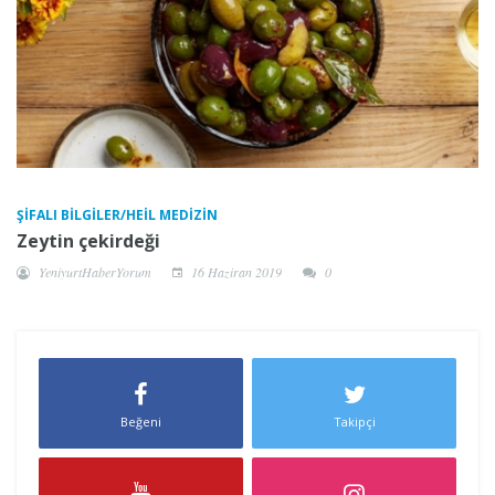
ŞIFALI BILGILER/HEIL MEDIZIN
Zeytin çekirdeği
YeniyurtHaberYorum
16 Haziran 2019
0
Beğeni
Takipçi