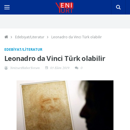
Edebiyat/Literatur
Leonadro da Vinci Türk olabilir
EDEBIYAT/LITERATUR
Leonadro da Vinci Türk olabilir
YeniyurtHaberYorum
03 Ekim 2019
0