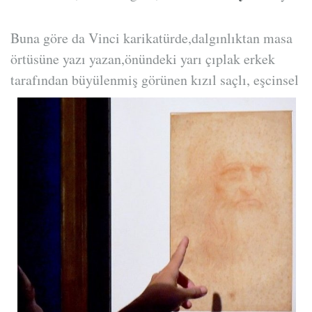
Buna göre da Vinci karikatürde,dalgınlıktan masa
örtüsüne yazı yazan,önündeki yarı çıplak erkek
tarafından büyülenmiş görünen k
ızıl saçlı, eşcinsel