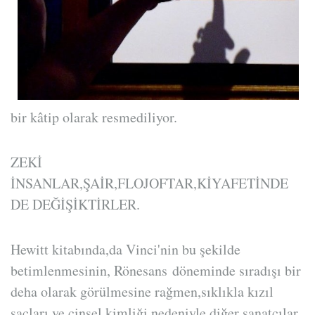
bir kâtip olarak resmediliyor.
ZEKİ
İNSANLAR,ŞAİR,FLOJOFTAR,KİYAFETİNDE
DE DEĞİŞİKTİRLER.
Hewitt kitabında,da Vinci'nin bu şekilde
betimlenmesinin, Rönesans döneminde sıradışı bir
deha olarak görülmesine rağmen,sıklıkla kızıl
saçları ve cinsel kimliği nedeniyle diğer sanatçılar