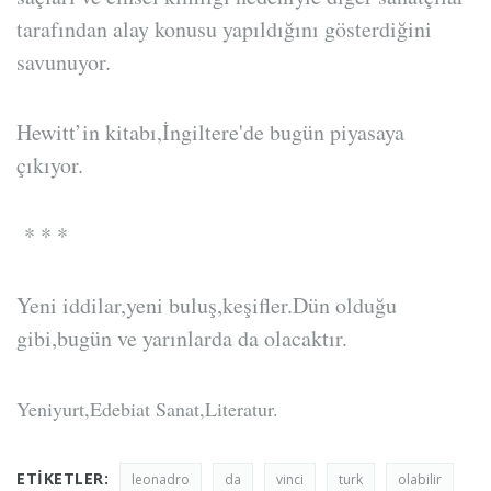
tarafından alay konusu yapıldığını gösterdiğini
savunuyor.
Hewitt’in kitabı,İngiltere'de bugün piyasaya
çıkıyor.
* * *
Yeni iddilar,yeni buluş,keşifler.Dün olduğu
gibi,bugün ve yarınlarda da olacaktır.
Yeniyurt,Edebiat Sanat,Literatur.
ETIKETLER:
leonadro
da
vinci
turk
olabilir