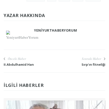
YAZAR HAKKINDA
YENIYURTHABERYORUM
Önceki Haber
Sonraki Haber
II.Abdulhamid Han
Sırp'ın fitneliği
İLGILI HABERLER