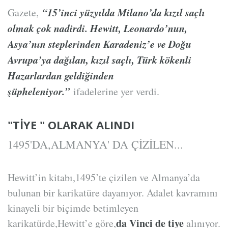
“15’inci yüzyılda Milano’da kızıl saçlı
Gazete,
olmak çok nadirdi. Hewitt, Leonardo’nun,
Asya’nın steplerinden Karadeniz’e ve Doğu
Avrupa’ya dağılan, kızıl saçlı, Türk kökenli
Hazarlardan geldiğinden
şüpheleniyor.”
ifadelerine yer verdi.
"TİYE " OLARAK ALINDI
1495'DA,ALMANYA' DA ÇİZİLEN...
Hewitt’in kitabı,1495’te çizilen ve Almanya’da
bulunan bir karikatüre dayanıyor. Adalet kavramını
kinayeli bir biçimde betimleyen
d
a Vinci de tiye
karikatürde,Hewitt’e göre,
alınıyor.