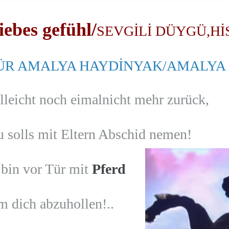
iebes gefüh
l/
SEVGİLİ DÜYGÜ,HİS
ÜR AMALYA HAYDİNYAK/AMALYA 
lleicht noch eimalnicht mehr zurück,
 solls mit Eltern Abschid nemen!
 bin vor Tür mit
Pferd
 dich abzuhollen!..