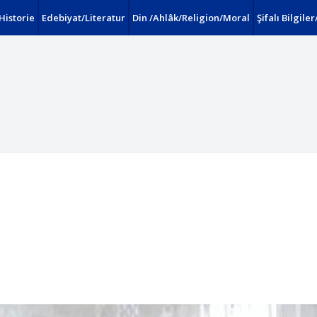
Historie
Edebiyat/Literatur
Din /Ahlâk/Religion/Moral
Şifalı Bilgile