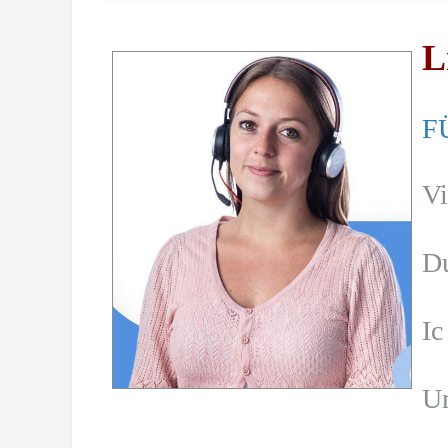
L
F
Vi
Du
Ic
Um