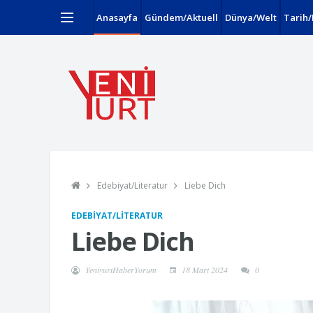
Anasayfa
Gündem/Aktuell
Dünya/Welt
Tarih/
Edebiyat/Literatur
Liebe Dich
EDEBIYAT/LITERATUR
Liebe Dich
YeniyurtHaberYorum
18 Mart 2024
0