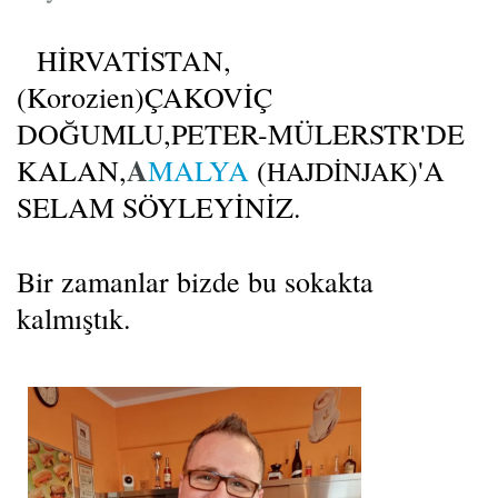
HİRVATİSTAN,
(Korozien)ÇAKOVİÇ
DOĞUMLU,PETER-MÜLERSTR'DE
A
KALAN,
MALYA
(
)'A
HAJDİNJAK
SELAM SÖYLEYİNİZ.
Bir zamanlar bizde bu sokakta
kalmıştık.