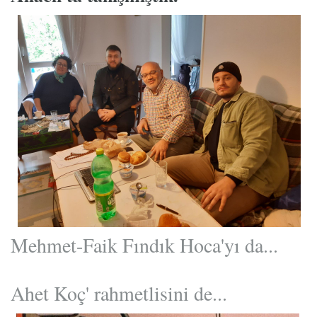
Mehmet-Faik Fındık Hoca'yı da...
Ahet Koç' rahmetlisini de...