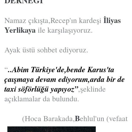
DERNEĞİ
İliyas
Namaz çıkışta,Recep'ın kardeşi
Yerlikaya
ile karşılaşıyoruz.
Ayak üstü sohbet ediyoruz.
..Abim Türkiye'de,bende Karus'ta
“
çaışmaya devam ediyorum,arda bir de
taxi söförlüğü yapıyoz”
,şeklind
e
açıklamalar da bulundu.
B
(Hoca Barak
ada,
ehlul'un (vefaat