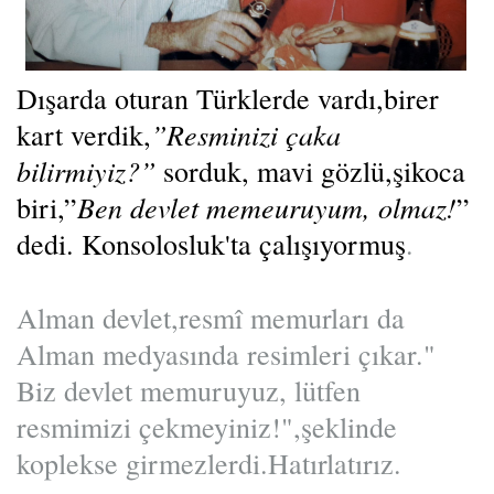
Dışarda oturan Türklerde vardı,birer
”Resminizi çaka
kart verdik,
bilirmiyiz?”
sorduk, mavi gözlü,şikoca
Ben devlet
memeuruyum, olmaz!
biri,”
”
dedi. Konsolosluk'ta çalışıyormuş
.
Alman devlet,resmî memurları da
Alman medyasında resimleri çıkar."
Biz devlet memuruyuz, lütfen
resmimizi çekmeyiniz!",şeklinde
koplekse girmezlerdi.Hatırlatırız.