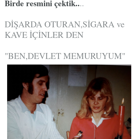
Birde resmini çektik..
..
DİŞARDA OTURAN,SİGARA ve
KAVE İÇİNLER DEN
"BEN,DEVLET MEMURUYUM"