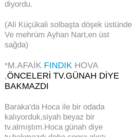
diyordu.
(Ali Küçükali solbaşta döşek üstünde
Ve mehrüm Ayhan Nart,en üst
sağda)
M.AFAİK
FINDIK
HOVA
*
,
ÖNCELERİ TV.GÜNAH DİYE
BAKMAZDI
Baraka'da Hoca ile bir odada
kalıyorduk,siyah beyaz bir
tv.almıştım.Hoca günah diye
tv.bakmazdı,daha sonra alıştı,