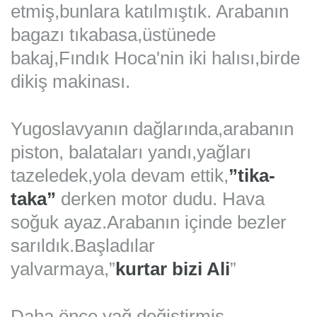
etmiş,bunlara katılmıştık. Arabanın
bagazı tıkabasa,üstünede
bakaj,Fındık Hoca'nin iki halısı,birde
dikiş makinası.
Yugoslavyanın dağlarında,arabanın
piston, balataları yandı,yağları
tazeledek,yola devam ettik,
”tika-
taka”
derken motor dudu. Hava
soğuk ayaz.
Arabanın içinde bezler
sarıldık.
Başladılar
yalvarmaya,”
kurtar bizi Ali
”
Daha önce yağ değiştirmiş