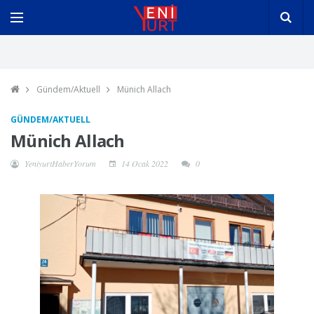
Gündem/Aktuell
Münich Allach
GÜNDEM/AKTUELL
Münich Allach
YeniyurtHaberYorum
14 Ocak 2022
0