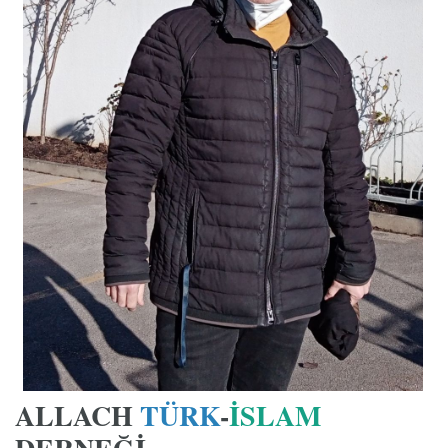
ALLACH
TÜRK
-
İSLA
M