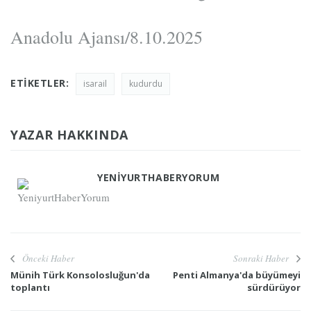
Anadolu Ajansı/8.10.2025
ETIKETLER:
isarail
kudurdu
YAZAR HAKKINDA
YENIYURTHABERYORUM
Önceki Haber
Sonraki Haber
Münih Türk Konsolosluğun'da
Penti Almanya'da büyümeyi
toplantı
sürdürüyor