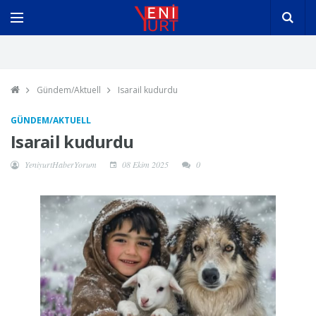
Gündem/Aktuell
Isarail kudurdu
GÜNDEM/AKTUELL
Isarail kudurdu
YeniyurtHaberYorum
08 Ekim 2025
0