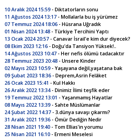
10 Aralık 2024 15:59
- Diktatorların sonu
11 Ağustos 2024 13:17
- Mollalarla bu iş yürümez
07 Temmuz 2024 18:06
- Hüsrana Uğradık
01 Nisan 2024 13:48
- Türkiye Tercihini Yaptı
13 Ocak 2024 20:57
- Canavar İsrail'e kim dur diyecek?
08 Ekim 2023 12:16
- Doğu'da Tansiyon Yüksek!..
14 Ağustos 2023 10:47
- Her nefis ölümü tadacaktır
28 Temmuz 2023 20:48
- Unsere Kinder
02 Mayıs 2023 10:59
- Yaşayana değil,yaşatana bak
09 Şubat 2023 18:36
- Deprem,Asrin Felâket
26 Ocak 2023 15:41
- Kul Hakkı
26 Aralık 2022 13:34
- Dinimiz İlimi teşfik eder
19 Temmuz 2022 13:01
- Yaşanmamış Hayatlar
08 Mayıs 2022 13:39
- Sahte Müslümanlar
24 Şubat 2022 14:37
- 3.dünya savaşı çıkarmı?
31 Aralık 2021 19:36
- Ömür Dediğin Nedir
28 Nisan 2021 19:40
- Tom Ellias'in yorumu
25 Nisan 2021 16:10
- Ermeni Meselesi