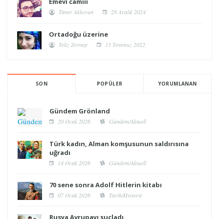
Emevi camiii
Taner Akkoyun
28 Aralık 2024
Ortadoğu üzerine
Yeliz Zeynep
15 Temmuz 2022
SON
POPÜLER
YORUMLANAN
Gündem Grönland
20 Ocak 2026
Gündem/Aktuell
Türk kadın, Alman komşusunun saldırısına
uğradı
14 Ocak 2026
Gündem/Aktuell
70 sene sonra Adolf Hitlerin kitabı
07 Ocak 2026
Tarih/Historie
Rusya Avrupayı suçladı