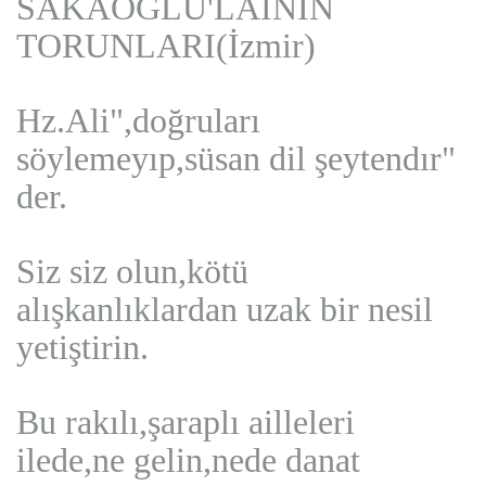
SAKAOĞLU'LAININ
TORUNLARI(İzmir)
Hz.Ali",doğruları
söylemeyıp,süsan dil şeytendır"
der.
Siz siz olun,kötü
alışkanlıklardan uzak bir nesil
yetiştirin.
Bu rakılı,şaraplı ailleleri
ilede,ne gelin,nede danat