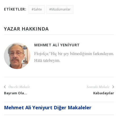
ETIKETLER:
#Sahte
#Müslümanlar
YAZAR HAKKINDA
MEHMET ALI YENIYURT
Flojofça;"Hiç bir şey bilmediğimin farkındayım.
Hâlâ talebeyim.
Önceki Makale
Sonraki Makale
Bayram Ola...
Kabadayılar
Mehmet Ali Yeniyurt Diğer Makaleler