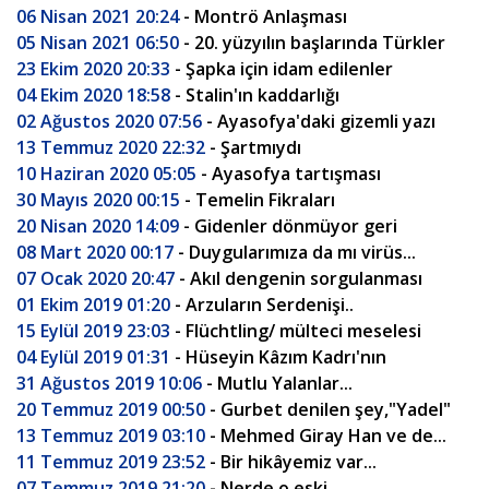
06 Nisan 2021 20:24
- Montrö Anlaşması
05 Nisan 2021 06:50
- 20. yüzyılın başlarında Türkler
23 Ekim 2020 20:33
- Şapka için idam edilenler
04 Ekim 2020 18:58
- Stalin'ın kaddarlığı
02 Ağustos 2020 07:56
- Ayasofya'daki gizemli yazı
13 Temmuz 2020 22:32
- Şartmıydı
10 Haziran 2020 05:05
- Ayasofya tartışması
30 Mayıs 2020 00:15
- Temelin Fikraları
20 Nisan 2020 14:09
- Gidenler dönmüyor geri
08 Mart 2020 00:17
- Duygularımıza da mı virüs...
07 Ocak 2020 20:47
- Akıl dengenin sorgulanması
01 Ekim 2019 01:20
- Arzuların Serdenişi..
15 Eylül 2019 23:03
- Flüchtling/ mülteci meselesi
04 Eylül 2019 01:31
- Hüseyin Kâzım Kadrı'nın
31 Ağustos 2019 10:06
- Mutlu Yalanlar...
20 Temmuz 2019 00:50
- Gurbet denilen şey,"Yadel"
13 Temmuz 2019 03:10
- Mehmed Giray Han ve de...
11 Temmuz 2019 23:52
- Bir hikâyemiz var...
07 Temmuz 2019 21:20
- Nerde o eski