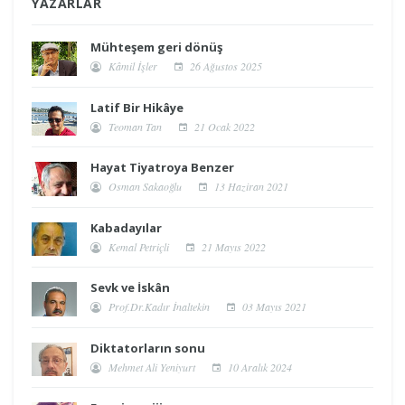
YAZARLAR
Mühteşem geri dönüş
Kâmil İşler
26 Ağustos 2025
Latif Bir Hikâye
Teoman Tan
21 Ocak 2022
Hayat Tiyatroya Benzer
Osman Sakaoğlu
13 Haziran 2021
Kabadayılar
Kemal Petriçli
21 Mayıs 2022
Sevk ve İskân
Prof.Dr.Kadır İnaltekin
03 Mayıs 2021
Diktatorların sonu
Mehmet Ali Yeniyurt
10 Aralık 2024