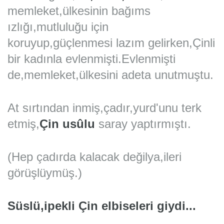
memleket,ülkesinin bağıms
ızlığı,mutluluğu için
koruyup,güçlenmesi lazım gelirken,Çinli
bir kadınla evlenmişti.Evlenmişti
de,memleket,ülkesini adeta unutmuştu.
At sırtından inmiş,çadır,yurd'unu terk
etmiş,
Çin usûlu
saray yaptırmıştı.
(Hep çadırda kalacak değilya,ileri
görüşlüymüş.)
Süslü,ipekli Çin elbiseleri giydi...