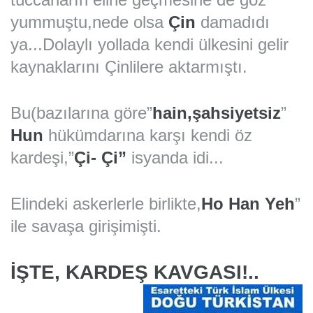
yummuştu,nede olsa
Çin
damadıdı
ya...Dolaylı yollada kendi ülkesini gelir
kaynaklarını Çinlilere aktarmıştı.
Bu(bazılarına göre”
hain,şahsiyetsiz
”
Hun
hükümdarına karşı kendi öz
kardeşi,”
Çi- Çi”
isyanda idi...
Elindeki askerlerle birlikte,
Ho Han Yeh
”
ile savaşa girişimişti.
İŞTE, KARDEŞ KAVGASI!..