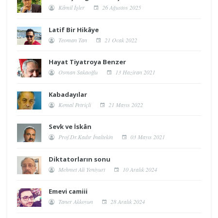
Kâmil İşler
26 Ağustos 2025
Latif Bir Hikâye
Teoman Tan
21 Ocak 2022
Hayat Tiyatroya Benzer
Osman Sakaoğlu
13 Haziran 2021
Kabadayılar
Kemal Petriçli
21 Mayıs 2022
Sevk ve İskân
Prof.Dr.Kadır İnaltekin
03 Mayıs 2021
Diktatorların sonu
Mehmet Ali Yeniyurt
10 Aralık 2024
Emevi camiii
Taner Akkoyun
28 Aralık 2024