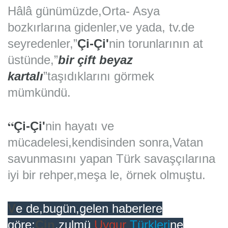
Hâlâ günümüzde,Orta- Asya
bozkırlarına gidenler,ve yada, tv.de
seyredenler,”
Çi-Çi'
nin torunlarının at
üstünde,”
bir çift
beyaz
kartalı
”taşıdıklarını görmek
mümkündü.
“
Çi-Çi'
nin hayatı ve
mücadelesi,kendisinden sonra,Vatan
savunmasını yapan Türk savaşçılarına
iyi bir rehper,meşa le, örnek olmuştu.
V
e de,bugün,gelen haberlere
göre;
Çin
,zulmü
Uygur
Türkleri
ne