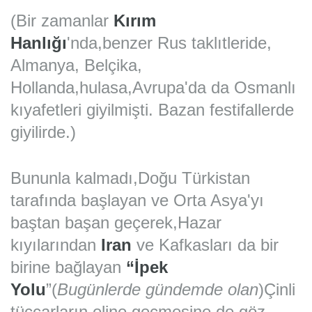
(Bir zamanlar
Kırım
Hanlığı
'nda,benzer Rus taklıtleride,
Almanya, Belçika,
Hollanda,hulasa,Avrupa'da da Osmanlı
kıyafetleri giyilmişti. Bazan festifallerde
giyilirde.)
Bununla kalmadı,Doğu Türkistan
tarafında başlayan ve Orta Asya'yı
baştan başan geçerek,Hazar
kıyılarından
Iran
ve Kafkasları da bir
birine bağlayan
“İpek
Yolu
”
(
Bugünlerde
gündemde olan
)Çinli
tüccarların eline geçmesine de göz