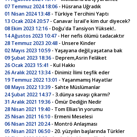
07 Temmuz 2024 18:06
- Hüsrana Uğradık
01 Nisan 2024 13:48
- Türkiye Tercihini Yaptı
13 Ocak 2024 20:57
- Canavar İsrail'e kim dur diyecek?
08 Ekim 2023 12:16
- Doğu'da Tansiyon Yüksek!..
14 Ağustos 2023 10:47
- Her nefis ölümü tadacaktır
28 Temmuz 2023 20:48
- Unsere Kinder
02 Mayıs 2023 10:59
- Yaşayana değil,yaşatana bak
09 Şubat 2023 18:36
- Deprem,Asrin Felâket
26 Ocak 2023 15:41
- Kul Hakkı
26 Aralık 2022 13:34
- Dinimiz İlimi teşfik eder
19 Temmuz 2022 13:01
- Yaşanmamış Hayatlar
08 Mayıs 2022 13:39
- Sahte Müslümanlar
24 Şubat 2022 14:37
- 3.dünya savaşı çıkarmı?
31 Aralık 2021 19:36
- Ömür Dediğin Nedir
28 Nisan 2021 19:40
- Tom Ellias'in yorumu
25 Nisan 2021 16:10
- Ermeni Meselesi
06 Nisan 2021 20:24
- Montrö Anlaşması
05 Nisan 2021 06:50
- 20. yüzyılın başlarında Türkler