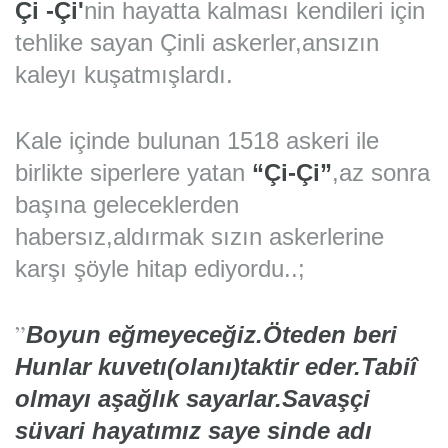
Çi -Çi'
nin hayatta kalması kendileri için
tehlike sayan Çinli askerler,ansızın
kaleyı kuşatmışlardı.
Kale içinde bulunan 1518 askeri ile
birlikte siperlere yatan
“Çi-Çi”
,az sonra
başına geleceklerden
habersız,aldırmak sızın askerlerine
karşı şöyle hitap ediyordu..;
”
Boyun eğmeyeceğiz.Öteden beri
Hunlar kuvetı(olanı)taktir eder.Tabiî
olmayı aşağlık sayarlar.Savaşçi
süvari hayatımız saye sinde adı