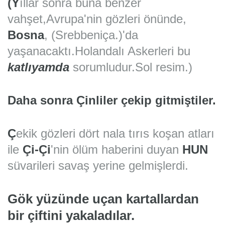
(Y
ıllar sonra buna benzer
vahşet,Avrupa'nin gözleri önünde,
Bosna
, (Srebbeniça.)'da
yaşanacaktı.Holandalı Askerleri bu
katlıyamda
sorumludur.Sol resim.)
Daha sonra Çinliler çekip gitmiştiler.
Ç
ekik gözleri dört nala tırıs koşan atları
ile
Çi-Çi
'nin ölüm haberini duyan
HUN
süvarileri savaş yerine gelmişlerdi.
Gök yüzünde uçan kartallardan
bir çiftini yakaladılar.