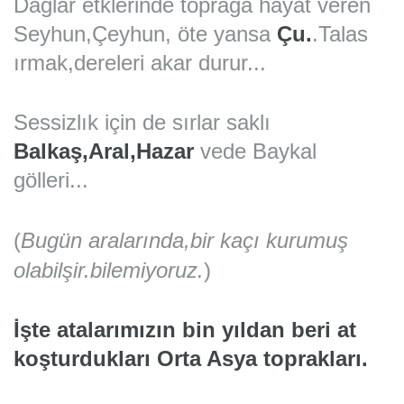
Dağlar etklerinde toprağa hayat veren
Seyhun,Çeyhun, öte yansa
Çu.
.Talas
ırmak,dereleri akar durur...
Sessizlık için de sırlar saklı
Balkaş,Aral,Hazar
vede Baykal
gölleri...
(
Bugün aralarında,bir kaçı kurumuş
olabilşir.bilemiyoruz
.
)
İşte atalarımızın bin yıldan beri at
koşturdukları Orta Asya toprakları.