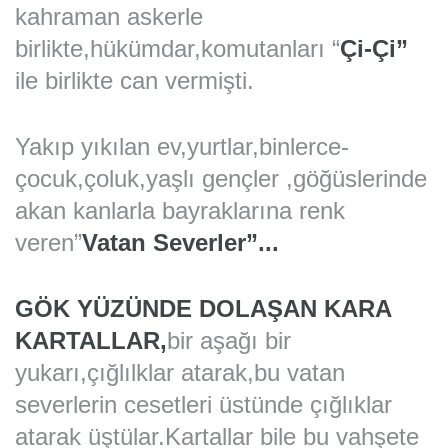
kahraman askerle
birlikte,hükümdar,komutanları “
Çi-Çi”
ile birlikte can vermişti.
Yakıp yıkılan ev,yurtlar,binlerce-
çocuk,çoluk,yaşlı gençler ,göğüslerinde
akan kanlarla bayraklarına renk
veren”
Vatan Severler”...
GÖK YÜZÜNDE DOLAŞAN KARA
KARTALLAR,
bir aşağı bir
yukarı,çığlılklar atarak,bu vatan
severlerin cesetleri üstünde çığlıklar
atarak üştülar.Kart
allar bile bu vahşete