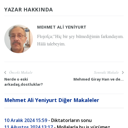
YAZAR HAKKINDA
MEHMET ALI YENIYURT
Flojofça;"Hiç bir şey bilmediğimin farkındayım.
Hâlâ talebeyim.
Önceki Makale
Sonraki Makale
Nerde o eski
Mehmed Giray Han ve de...
arkadaş,dostluklar?
Mehmet Ali Yeniyurt Diğer Makaleler
10 Aralık 2024 15:59
- Diktatorların sonu
11 Ağustos 2024 13:17
- Mollalarla bu iş yürümez