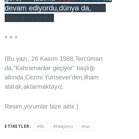
devam ediyordu,dünya da,
âma
davraniyordu.
* * *
(Bu yazı, 26 Kasım 1988,Tercüman
da,”Kahramanlar geçiyor” başlığı
altında,Cezmi Yurtsever'den,ilham
alarak,aktarmaktayız.
Resim,yorumlar bize aittir.)
ETIKETLER:
#Bir
#hikâyemiz
#var..