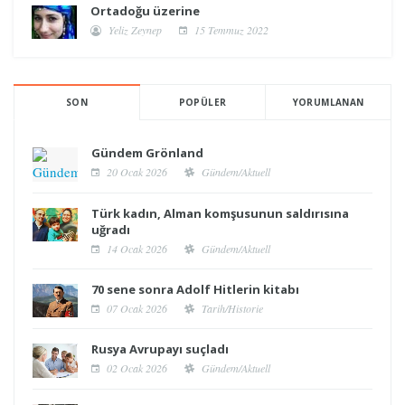
Ortadoğu üzerine
Yeliz Zeynep
15 Temmuz 2022
SON
POPÜLER
YORUMLANAN
Gündem Grönland
20 Ocak 2026
Gündem/Aktuell
Türk kadın, Alman komşusunun saldırısına
uğradı
14 Ocak 2026
Gündem/Aktuell
70 sene sonra Adolf Hitlerin kitabı
07 Ocak 2026
Tarih/Historie
Rusya Avrupayı suçladı
02 Ocak 2026
Gündem/Aktuell