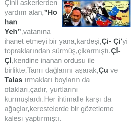
Çinli askerlerden
yardım alan,
”Ho
han
Yeh”
,vatanına
ihanet etmeyi bir yana,kardeşi,
Çi- Çi'
yi
topraklarından sürmüş,çikarmıştı.
Çİ-
Çİ
,kendine inanan ordusu ile
birlikte,Tanrı dağlarını aşarak,
Çu
ve
Talas
ırmakları boyların da
otakları,çadır, yurtlarını
kurmuşlardı.
Her ihtimalle karşı da
ağaçlar,kerestelerde bir gözetleme
kalesı yaptırmıştı.