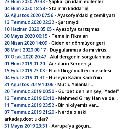
23 Ekim 2020 20:33
- Şapka için idam edilenler
04 Ekim 2020 18:58
- Stalin'ın kaddarlığı
02 Ağustos 2020 07:56
- Ayasofya'daki gizemli yazı
13 Temmuz 2020 22:32
- Şartmıydı
10 Haziran 2020 05:05
- Ayasofya tartışması
30 Mayıs 2020 00:15
- Temelin Fikraları
20 Nisan 2020 14:09
- Gidenler dönmüyor geri
08 Mart 2020 00:17
- Duygularımıza da mı virüs...
07 Ocak 2020 20:47
- Akıl dengenin sorgulanması
01 Ekim 2019 01:20
- Arzuların Serdenişi..
15 Eylül 2019 23:03
- Flüchtling/ mülteci meselesi
04 Eylül 2019 01:31
- Hüseyin Kâzım Kadrı'nın
31 Ağustos 2019 10:06
- Mutlu Yalanlar...
20 Temmuz 2019 00:50
- Gurbet denilen şey,"Yadel"
13 Temmuz 2019 03:10
- Mehmed Giray Han ve de...
11 Temmuz 2019 23:52
- Bir hikâyemiz var...
07 Temmuz 2019 21:20
- Nerde o eski
arkadaş,dostluklar?
31 Mayıs 2019 23:31
- Avrupa'ya göçün...