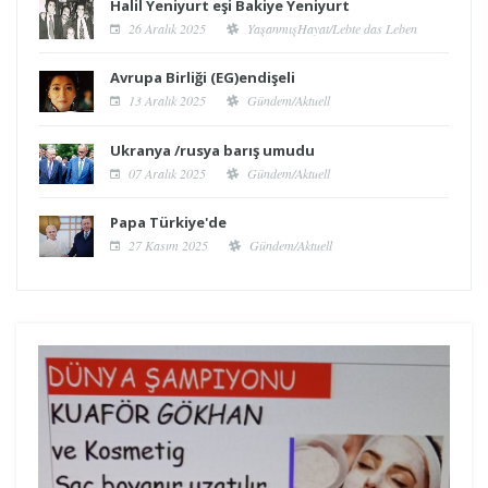
Halil Yeniyurt eşi Bakiye Yeniyurt
26 Aralık 2025
YaşanmışHayat/Lebte das Leben
Avrupa Birliği (EG)endişeli
13 Aralık 2025
Gündem/Aktuell
Ukranya /rusya barış umudu
07 Aralık 2025
Gündem/Aktuell
Papa Türkiye'de
27 Kasım 2025
Gündem/Aktuell