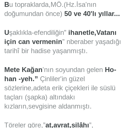
B
u topraklarda,MÖ.(Hz.İsa'nın
doğumundan önce)
50 ve 40'lı yıllar...
U
şaklıkla-efendiliğin”
ihanetle,Vatanı
için can vermenin
” nberaber yaşadığı
tarihî bir hadise yaşanmıştı.
Mete Kağan
'nın soyundan gelen
Ho-
han -yeh.”
Çinliler'in güzel
sözlerine,adeta erik çiçekleri ile süslü
taçları (şapka) altındakı
kızların,sevgisine aldanmıştı.
Töreler göre,”
at,avrat,silâhı
”,