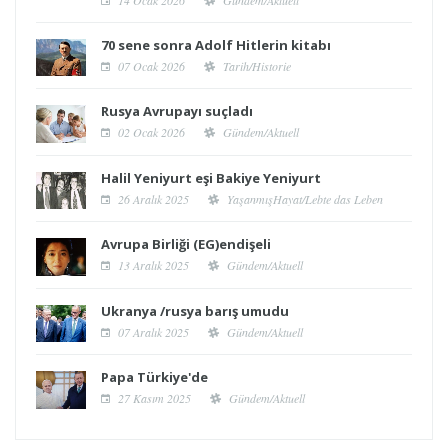
70 sene sonra Adolf Hitlerin kitabı
07 Ocak 2026
Tarih/Historie
Rusya Avrupayı suçladı
02 Ocak 2026
Gündem/Aktuell
Halil Yeniyurt eşi Bakiye Yeniyurt
26 Aralık 2025
YaşanmışHayat/Lebte das Leben
Avrupa Birliği (EG)endişeli
13 Aralık 2025
Gündem/Aktuell
Ukranya /rusya barış umudu
07 Aralık 2025
Gündem/Aktuell
Papa Türkiye'de
27 Kasım 2025
Gündem/Aktuell