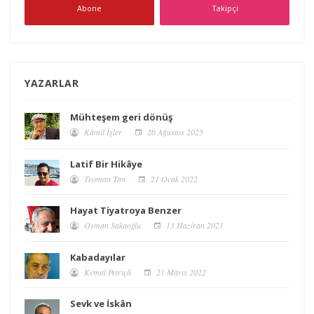
Abone
Takipçi
YAZARLAR
Mühteşem geri dönüş
Kâmil İşler
26 Ağustos 2025
Latif Bir Hikâye
Teoman Tan
21 Ocak 2022
Hayat Tiyatroya Benzer
Osman Sakaoğlu
13 Haziran 2021
Kabadayılar
Kemal Petriçli
21 Mayıs 2022
Sevk ve İskân