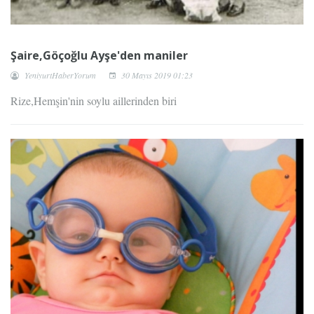
Şaire,Göçoğlu Ayşe'den maniler
YeniyurtHaberYorum
30 Mayıs 2019 01:23
Rize,Hemşin'nin soylu aillerinden biri