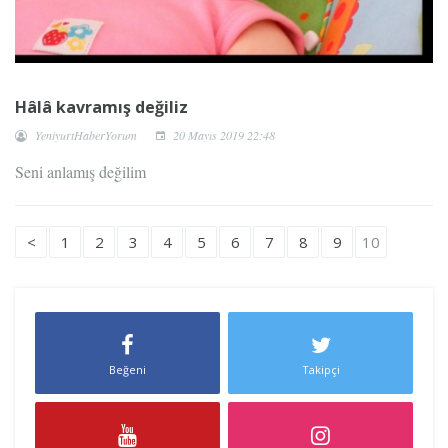
Hâlâ kavramış değiliz
YeniyurtHaberYorum
20 Mayıs 2019 22:48
Seni anlamış değilim
<
1
2
3
4
5
6
7
8
9
10
Beğeni
Takipçi