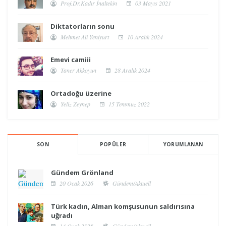
Prof.Dr.Kadır İnaltekin
03 Mayıs 2021
Diktatorların sonu
Mehmet Ali Yeniyurt
10 Aralık 2024
Emevi camiii
Taner Akkoyun
28 Aralık 2024
Ortadoğu üzerine
Yeliz Zeynep
15 Temmuz 2022
SON
POPÜLER
YORUMLANAN
Gündem Grönland
20 Ocak 2026
Gündem/Aktuell
Türk kadın, Alman komşusunun saldırısına
uğradı
14 Ocak 2026
Gündem/Aktuell